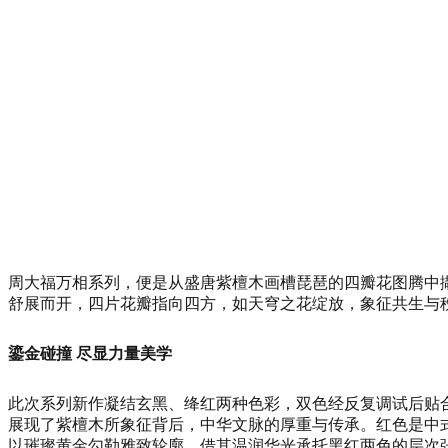
周大福万相系列，便是从盛唐紫檀木画槽琵琶的四瓣花图腾中
舒展而开，四片花瓣指向四方，如天穹之花绽放，象征共生与
鎏金碰撞 尽显力量美学
此次系列新作凝结玄黑、绛红两种色彩，双色经反复调试后贴
展现了紫檀木所象征背后，中华文脉的厚重与传承。红色是中
以璀璨黄金勾勒雅致轮廓，借其温润华光承托黑红两色的层次