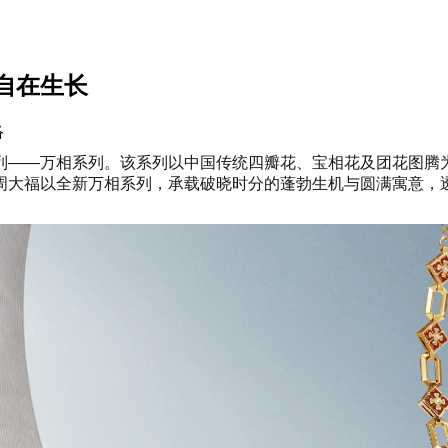
自在生长
络
列——万相系列。该系列以中国传统四瓣花、宝相花及团花图腾
周大福以全新万相系列，承载破晓时分的蓬勃生机与圆满寓意，