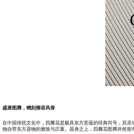
盛唐图腾，镌刻雍容风骨
在中国传统文化中，四瓣花是极具东方意蕴的经典符号，其灵
物自带东方器物的雅致与庄重。器身之上，四瓣花图腾井然密