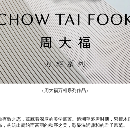
（周大福万相系列作品）
动有致之态，蕴藏着深厚的美学底蕴。追溯至盛唐时期，紫檀木
布，构筑出简约而富丽的秩序之美，彰显温润谦和的君子风范。