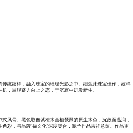
的传统纹样，融入珠宝的璀璨光影之中。细观此珠宝佳作，纹样
生机，展现蓄力向上之态，于沉寂中迸发新生。
中式风骨。黑色取自紫檀木画槽琵琶的原生木色，沉敛而温润，
色彩，与品牌“福文化”深度契合，赋予作品吉祥意蕴。作品更