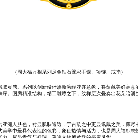
（周大福万相系列足金钻石鎏彩手镯、项链、戒指）
撷取灵感。系列以创新设计焕新演绎花卉意象，将蕴藏美好寓意
秩序。图腾精准结构，精工雕琢之下，纹样层次叠奏出花朵暗涌
合亚洲人肤色，衬显肌肤通透，于古韵之中更显佩戴之美，藏尽
式美学中最具代表性的色彩，象征热情与活力，也是周大福标志性
张力，尽显贵气与祥瑞，遥映文物所承载的盛唐风华。