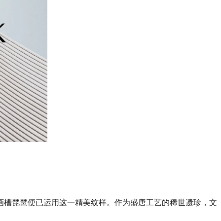
画槽琵琶便已运用这一精美纹样。作为盛唐工艺的稀世遗珍，文