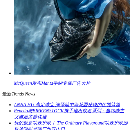
McQueen发布Manta手袋专属广告大片
最新
Trends News
ANNA HU 高定珠宝 演绎地中海花园秘境的优雅诗篇
Repetto与BIRKENSTOCK携手推出联名系列：当功能主
义邂逅芭蕾优雅
玩的就是功效护肤！ The Ordinary Playground功效护肤游
乐场限时登陆广州东山口