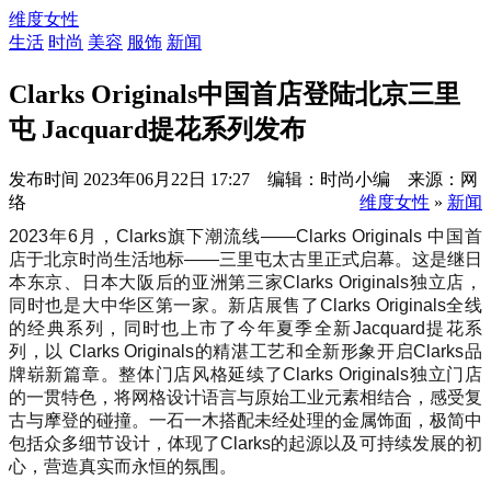
维度女性
生活
时尚
美容
服饰
新闻
Clarks Originals中国首店登陆北京三里
屯 Jacquard提花系列发布
发布时间
2023年06月22日 17:27 编辑：时尚小编 来源：网
络
维度女性
»
新闻
2023年6月，Clarks旗下潮流线——Clarks Originals 中国首
店于北京时尚生活地标——三里屯太古里正式启幕。这是继日
本东京、日本大阪后的亚洲第三家Clarks Originals独立店，
同时也是大中华区第一家。新店展售了Clarks Originals全线
的经典系列，同时也上市了今年夏季全新Jacquard提花系
列，以 Clarks Originals的精湛工艺和全新形象开启Clarks品
牌崭新篇章。整体门店风格延续了Clarks Originals独立门店
的一贯特色，将网格设计语言与原始工业元素相结合，感受复
古与摩登的碰撞。一石一木搭配未经处理的金属饰面，极简中
包括众多细节设计，体现了Clarks的起源以及可持续发展的初
心，营造真实而永恒的氛围。