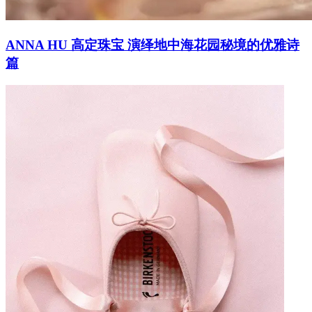
ANNA HU 高定珠宝 演绎地中海花园秘境的优雅诗
篇