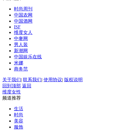
时尚周刊
中国农网
中国酒网
ISF
维度女人
中奢网
男人装
新潮网
中国娱乐在线
米娜
商务范
关于我们
|
联系我们
|
使用协议
|
版权说明
回到顶部
返回
维度女性
频道推荐
生活
时尚
美容
服饰