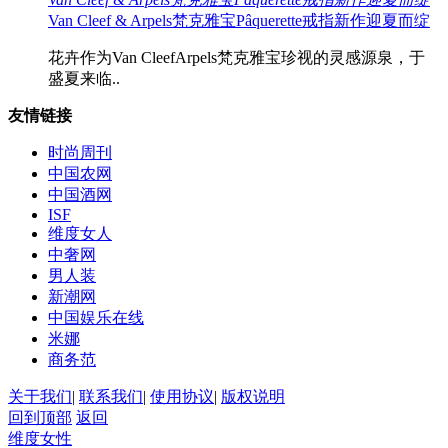
Van Cleef & Arpels梵克雅宝Pâquerette戒指新作迎夏而绽
花卉作为Van CleefArpels梵克雅宝珍视的灵感源泉，于
盛夏来临..
友情链接
时尚周刊
中国农网
中国酒网
ISF
维度女人
中奢网
男人装
新潮网
中国娱乐在线
米娜
商务范
关于我们
|
联系我们
|
使用协议
|
版权说明
回到顶部
返回
维度女性