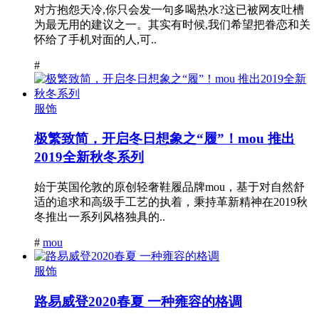
对方抱怨天冷,你只会发一句多喝热水?这已被网友吐槽
为最无用的建议之一。其实有时候,我们希望把眷恋和关
怀给了手机对面的人,可..
#
服饰
极繁致简，开启冬日想象之“履”！mou 推出
2019全新秋冬系列
始于英国伦敦的原创轻奢鞋履品牌mou，基于对自然舒
适的追求和高级手工艺的执着，秉持革新精神在2019秋
冬推出一系列风格独具的..
#
mou
服饰
路易威登2020春夏 一种雍容的格调