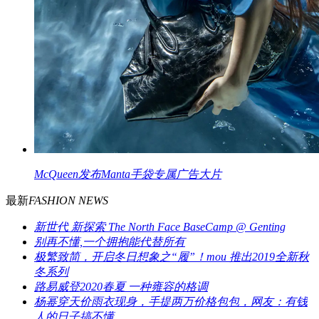
McQueen发布Manta手袋专属广告大片
最新
FASHION NEWS
新世代 新探索 The North Face BaseCamp @ Genting
别再不懂,一个拥抱能代替所有
极繁致简，开启冬日想象之“履”！mou 推出2019全新秋
冬系列
路易威登2020春夏 一种雍容的格调
杨幂穿天价雨衣现身，手提两万价格包包，网友：有钱
人的日子搞不懂