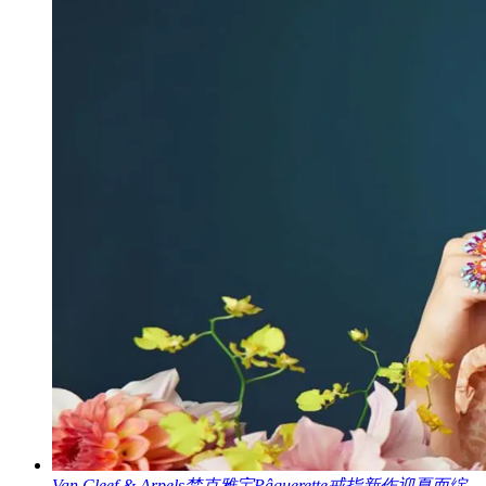
Van Cleef & Arpels梵克雅宝Pâquerette戒指新作迎夏而绽