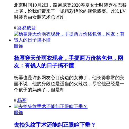
北京时间10月2日，路易威登2020春夏女士时装秀在巴黎
上演，给我们带来了一场精彩绝伦的视觉盛宴。此次LV
时装秀由女装艺术总监N..
#
路易威登
服饰
杨幂穿天价雨衣现身，手提两万价格包包，网
友：有钱人的日子搞不懂
杨幂也是许多网友心目傍边的女神了，他长得非常的美
丽不说，他的身段也是适当的火辣啦，尽管他已经是一
个孩子的妈妈了，但是却..
#
杨幂
服饰
去抬头纹手术还能纠正眼睑下垂？