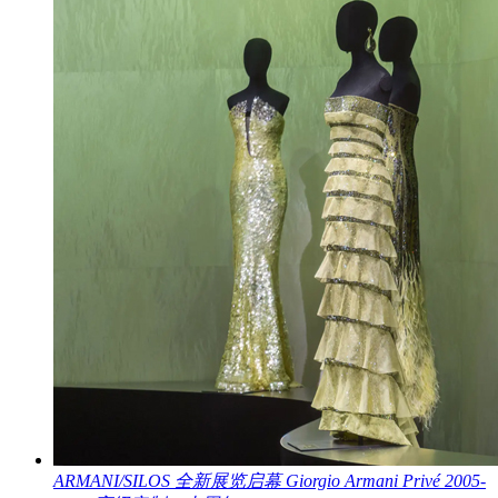
ARMANI/SILOS 全新展览启幕 Giorgio Armani Privé 2005-