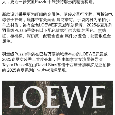
人，更近一步突显Puzzle手袋独特廓形的精密构造。
新款设计采用更为纤细的金属件、暗袋皮革行李牌、可拆卸气
球骰子挂饰，底部带有亮面金 属防磨钉。手袋内衬为纳帕小
羊皮材质，饰有金色LOEWE罗意威印刻标牌。2025春夏系列
羽量级Puzzle手袋有以下配色款式可供选择:纯黑色、焦糖
红、核桃棕、深奶黄，配套金色金 属件;水蓝色，配套银色金
属件。
羽量级Puzzle手袋在巴黎万塞讷城堡举办的LOEWE罗意威
2025春夏女装秀上首度亮相，并 由加拿大女演员兼导演
Taylor Russell在由David Sims掌镜于西班牙加泰罗尼亚拍摄
的 2025春夏系列广告片中演绎呈现。