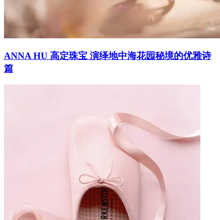
ANNA HU 高定珠宝 演绎地中海花园秘境的优雅诗
篇