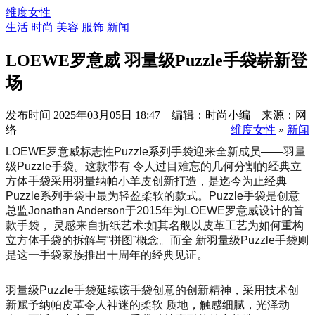
维度女性
生活
时尚
美容
服饰
新闻
LOEWE罗意威 羽量级Puzzle手袋崭新登
场
发布时间
2025年03月05日 18:47 编辑：时尚小编 来源：网
络
维度女性
»
新闻
LOEWE罗意威标志性Puzzle系列手袋迎来全新成员——羽量
级Puzzle手袋。这款带有 令人过目难忘的几何分割的经典立
方体手袋采用羽量纳帕小羊皮创新打造，是迄今为止经典
Puzzle系列手袋中最为轻盈柔软的款式。Puzzle手袋是创意
总监Jo
nathan Anderson于2015年为LOEWE罗意威设计的首
款手袋， 灵感来自折纸艺术:如其名般以皮革工艺为如何重构
立方体手袋的拆解与“拼图”概念。而全 新羽量级Puzzle手袋则
是这一手袋家族推出十周年的经典见证。
羽量级Puzzle手袋延续该手袋创意的创新精神，采用技术创
新赋予纳帕皮革令人神迷的柔软 质地，触感细腻，光泽动