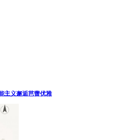
当功能主义邂逅芭蕾优雅