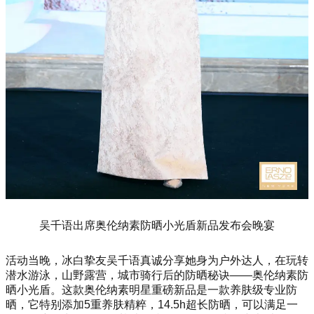
吴千语出席奥伦纳素防晒小光盾新品发布会晚宴
活动当晚，冰白挚友吴千语真诚分享她身为户外达人，在玩转
潜水游泳，山野露营，城市骑行后的防晒秘诀——奥伦纳素防
晒小光盾。这款奥伦纳素明星重磅新品是一款养肤级专业防
晒，它特别添加5重养肤精粹，14.5h超长防晒，可以满足一