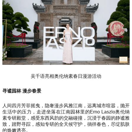
吴千语亮相奥伦纳素春日漫游活动
寻谧园林 漫步春景
人间四月芳菲摇曳，隐奢漫步风雅江南，远离城市喧嚣，抛开
生活中的压力，走进坐落在江南园林里的Erno Laszlo奥伦纳
素专研殿堂，感受东西风韵的交融碰撞，沉浸于春园的静谧雅
致，踏野寻踪，感知专研的全天候守护，徜徉春色，尽绽肌肤
的焕嫩透亮。