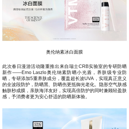
奥伦纳素冰白面膜
此次春日漫游活动隆重推出来自瑞士CRB实验室的专研防晒
新作——Erno Laszlo奥伦纳素防晒小光盾，养肤级专业防
晒，专研添加5重养肤成分，覆盖超长波UVA，实现真正意义
的全波段防护，防晒黑、防晒伤更抵御光老化。隐形空气肤感
触肤秒成膜，亲肤海洋友好，实现高倍防护的同时兼顾轻盈肤
感，予消费者更为安心舒适的防晒新体验。