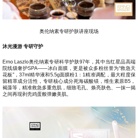
奥伦纳素专研护肤讲座现场
沐光漫游 专研守护
Erno Laszlo奥伦纳素专研科学护肤97年，其中当红星品高端
院线级奢护SPA——冰白面膜，更是被众多粉丝誉为“救急天
花板”，37ml精华液和5.5g面膜粉1：1精准调配，最大程度保
留精萃成分活性，专研核心成分死海碳酸镁，维生素原B5，
褐藻等，精准救急多重危肌，细致毛孔、焕亮肤色、一抹一揭
之间再现剥壳鸡蛋般弹嫩美肌。