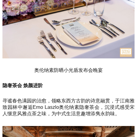
奥伦纳素防晒小光盾发布会晚宴
隐奢茶会 焕颜进阶
寻谧春色满园的治愈，领略东西方古韵的诗意融贯，于江南雅
致园林中邂逅Erno Laszlo奥伦纳素隐奢茶会，沉浸式感受宋
人惬意风雅点茶之味，为中式生活意趣增添隽永韵味。