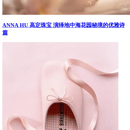
ANNA HU 高定珠宝 演绎地中海花园秘境的优雅诗
篇