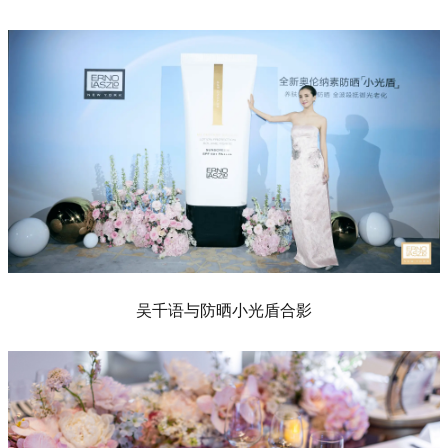
吴千语与防晒小光盾合影