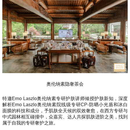
奥伦纳素隐奢茶会
特邀Erno Laszlo奥伦纳素专研护肤讲师倾授护肤新知，深度
解析Erno Laszlo奥伦纳素院线级专研CP-防晒小光盾和冰白
面膜的科技和成分，予肌肤全天候的双效奢愈，在西方专研与
中式园林相互碰撞中，众嘉宾、达人共探肌肤进阶之美，找到
属于自我的专研奢护之旅。