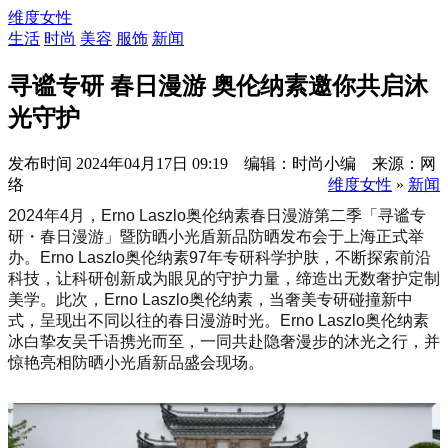
维度女性
生活
时尚
美容
服饰
新闻
寻谧专研 春日漫游 奥伦纳素邀你共启沐
光守护
发布时间
2024年04月17日 09:19 编辑：时尚小编 来源：网
络
维度女性
»
新闻
2024年4月，Erno Laszlo奥伦纳素春日漫游第二季「寻谧专
研・春日漫游」暨防晒小光盾新品防晒发布会于上海正式举
办。Erno Laszlo奥伦纳素97年专研科学护肤，不断探索前沿
科技，让科研创新成为眼见的守护力量，缔造出无数奢护定制
美学。此次，Erno Laszlo奥伦纳素，当奢美专研碰撞新中
式，呈现出不同以往的春日漫游时光。Erno Laszlo奥伦纳素
冰白挚友吴千语携光而至，一同共赴隐奢漫步的沐光之行，并
惊艳亮相防晒小光盾新品盛会现场。