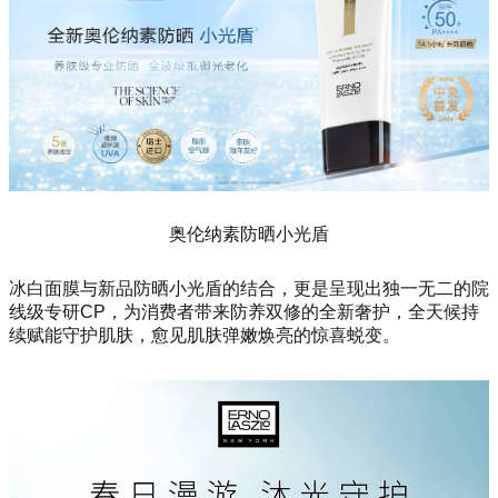
奥伦纳素防晒小光盾
冰白面膜与新品防晒小光盾的结合，更是呈现出独一无二的院
线级专研CP，为消费者带来防养双修的全新奢护，全天候持
续赋能守护肌肤，愈见肌肤弹嫩焕亮的惊喜蜕变。