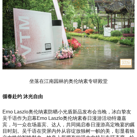
坐落在江南园林的奥伦纳素专研殿堂
循春赴约 沐光自由
Erno Laszlo奥伦纳素防晒小光盾新品发布会当晚，冰白挚友
吴千语作为启幕Erno Laszlo奥伦纳素春日漫游活动特邀嘉
宾，与一众在场嘉宾、达人，共同揭启春日漫游高定晚宴的瞩
目时刻。吴千语在荧屏内外从容绽放独树一帜的美，彰显着独