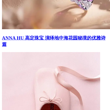
ANNA HU 高定珠宝 演绎地中海花园秘境的优雅诗
篇