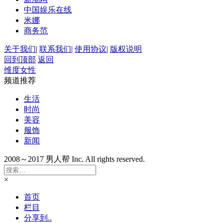
中国娱乐在线
米娜
商务范
关于我们
|
联系我们
|
使用协议
|
版权说明
回到顶部
返回
维度女性
频道推荐
生活
时尚
美容
服饰
新闻
2008～2017 男人帮 Inc. All rights reserved.
×
首页
栏目
分享到..