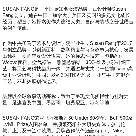
SUSAN FANG是一个国际知名女装品牌，由设计师Susan
Fang创立。她在中国、加拿大、美国及英国的多元文化成长
经历，塑造了她探索美作为连结人类、自然与情感之普世语言
的创作使命。
作为中央圣马丁艺术与设计学院毕业生，Susan Fang于2017
年创立品牌，以创新面料、数学精度与诗意叙事为核心，发展
出独树一帜的空灵设计语言。她的标志性技艺—包括Air-
Weave面料、空气褶皱、雕塑感编结、3D珠饰及实验针织工
艺—将工艺与科技融为一体，并通过与丈夫（一位前Dyson高
级工业设计师）共同开发的3D打印配饰及工业与手工艺混合
工艺，不断拓展创作边界。
品牌以全球叙事活动著称，致力于呈现文化多样性与社群力
量，足迹遍及中国、墨西哥、坦桑尼亚、冰岛等地。
SUSAN FANG荣登《福布斯》30 Under 30榜单、BoF 500及
LVMH Prize入围名单，并频繁亮相各大顶尖媒体，参与伦
敦、上海及米兰时装周。品牌合作伙伴涵盖Apple、Nike、