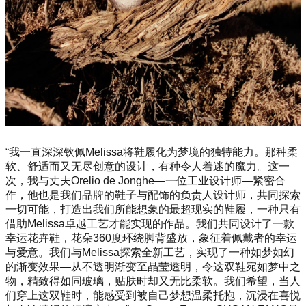
“我一直深深钦佩Melissa将鞋履化为梦境的独特能力。那种柔
软、舒适而又无尽创意的设计，有种令人着迷的魔力。这一
次，我与丈夫Orelio de Jonghe—一位工业设计师—紧密合
作，他也是我们品牌的鞋子与配饰的负责人设计师，共同探索
一切可能，打造出我们所能想象的最超现实的鞋履，一种只有
借助Melissa卓越工艺才能实现的作品。我们共同设计了一款
幸运花卉鞋，花朵360度环绕脚背盛放，象征着佩戴者的幸运
与爱意。我们与Melissa探索全新工艺，实现了一种如梦如幻
的渐变效果—从不透明渐变至晶莹透明，令这双鞋宛如梦中之
物，精致得如同玻璃，贴肤时却又无比柔软。我们希望，当人
们穿上这双鞋时，能感受到被自己梦想温柔托抱，沉浸在喜悦