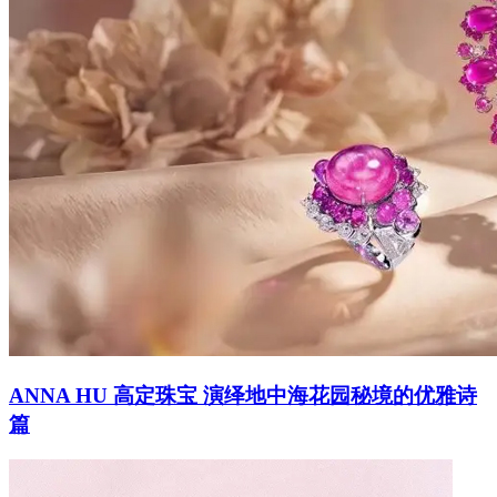
ANNA HU 高定珠宝 演绎地中海花园秘境的优雅诗
篇