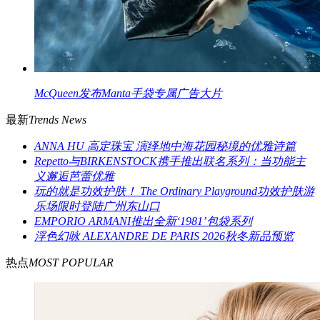
McQueen发布Manta手袋专属广告大片
最新
Trends News
ANNA HU 高定珠宝 演绎地中海花园秘境的优雅诗篇
Repetto与BIRKENSTOCK携手推出联名系列：当功能主
义邂逅芭蕾优雅
玩的就是功效护肤！ The Ordinary Playground功效护肤游
乐场限时登陆广州东山口
EMPORIO ARMANI推出全新‘1981’包袋系列
浮色幻咏 ALEXANDRE DE PARIS 2026秋冬新品预览
热点
MOST POPULAR