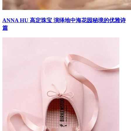
ANNA HU 高定珠宝 演绎地中海花园秘境的优雅诗
篇