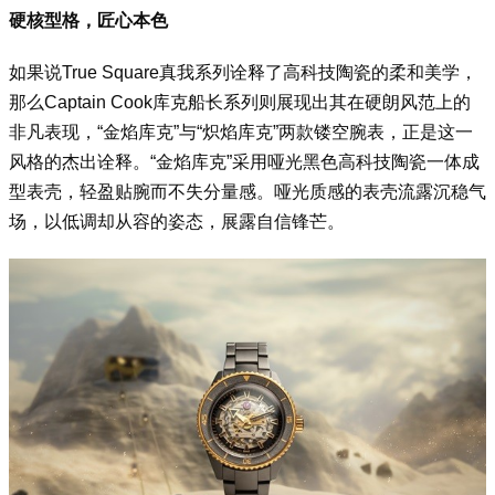
硬核型格，匠心本色
如果说True Square真我系列诠释了高科技陶瓷的柔和美学，
那么Captain Cook库克船长系列则展现出其在硬朗风范上的
非凡表现，“金焰库克”与“炽焰库克”两款镂空腕表，正是这一
风格的杰出诠释。“金焰库克”采用哑光黑色高科技陶瓷一体成
型表壳，轻盈贴腕而不失分量感。哑光质感的表壳流露沉稳气
场，以低调却从容的姿态，展露自信锋芒。