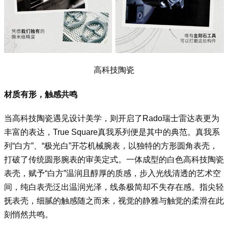
高科技陶瓷
材质有形，触感共鸣
当高科技陶瓷遇见设计美学，则开启了Rado瑞士雷达表更为
丰富的表达，True Square真我系列便是其中的典范。真我系
列“白方”、“极光白”开芯机械腕表，以独特的方形圆角表壳，
打破了传统圆形腕表的审美定式。一体成型的白色高科技陶瓷
表壳，赋予“白方”温润且醇厚的质感，步入光线清透的艺术空
间，纯白表壳泛出温润光泽，线条极简却不失存在感。指尖轻
抚表壳，细腻的触感随之而来，视觉的静雅与触觉的柔滑在此
刻悄然共鸣。