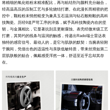
将精细的氧化锆粉末精准配比，再与粘结剂与颜料充分融合，
经高温高压的压制工艺与多轮烧结打磨。在此漫长而精密的把
控中，颗粒粉末悄然蜕变为兼具玉石温润与钻石般刚毅的高科
技陶瓷。历经9道严苛工序的淬炼，赋予高科技陶瓷内在的坚
韧，与金属相比，它显著抗刮且更耐腐蚀。表壳经微米级工艺
打磨，其简约的线条与温润的触感，传递出Rado瑞士雷达表
独特的感官信号。最动人的，是它与肌肤的默契：当腕表轻附
于腕间，凭借出色的适温性与亲肤低敏特质，带来丝滑如第二
层肌肤般的贴合，佩戴感受浑然一体，舒适至近乎忘却其存
在。