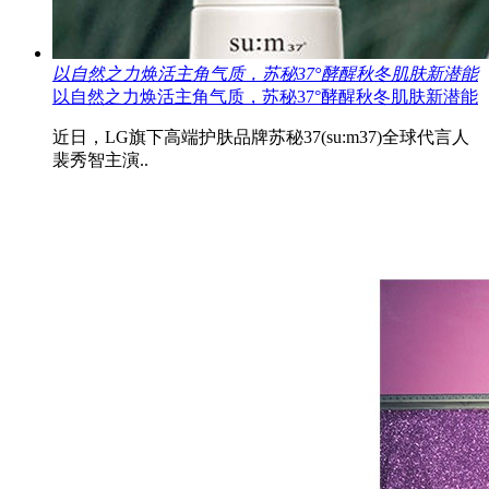
以自然之力焕活主角气质，苏秘37°酵醒秋冬肌肤新潜能
以自然之力焕活主角气质，苏秘37°酵醒秋冬肌肤新潜能
近日，LG旗下高端护肤品牌苏秘37(su:m37)全球代言人
裴秀智主演..