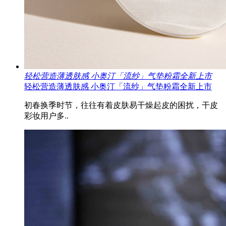
轻松营造薄透肤感 小奥汀「流纱」气垫粉霜全新上市
轻松营造薄透肤感 小奥汀「流纱」气垫粉霜全新上市
初春换季时节，往往有着皮肤易干燥起皮的困扰，干皮
彩妆用户多..