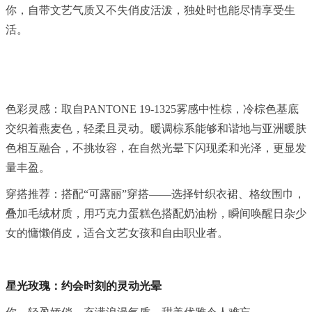
你，自带文艺气质又不失俏皮活泼，独处时也能尽情享受生
活。
色彩灵感：取自PANTONE 19-1325雾感中性棕，冷棕色基底
交织着燕麦色，轻柔且灵动。暖调棕系能够和谐地与亚洲暖肤
色相互融合，不挑妆容，在自然光晕下闪现柔和光泽，更显发
量丰盈。
穿搭推荐：搭配“可露丽”穿搭——选择针织衣裙、格纹围巾，
叠加毛绒材质，用巧克力蛋糕色搭配奶油粉，瞬间唤醒日杂少
女的慵懒俏皮，适合文艺女孩和自由职业者。
星光玫瑰：约会时刻的灵动光晕