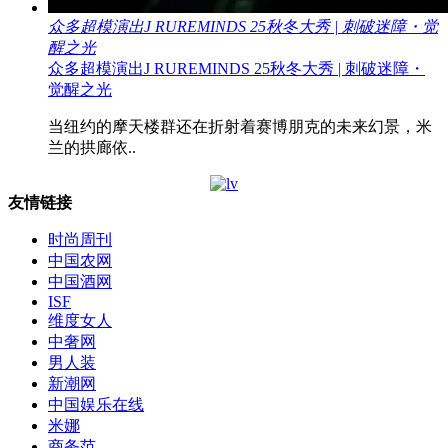
众多超模演出J RUREMINDS 25秋冬大秀 | 刺破迷障・觉
醒之光
众多超模演出J RUREMINDS 25秋冬大秀 | 刺破迷障・
觉醒之光
当纽约的摩天楼群还在折射着赛博朋克的未来幻景，米
兰的拱廊依..
友情链接
时尚周刊
中国农网
中国酒网
ISF
维度女人
中奢网
男人装
新潮网
中国娱乐在线
米娜
商务范