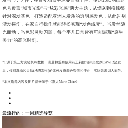
发与“光”为伴，在百变场景中尽显自我个性。多达23款的缤纷
色号覆盖“城市光影”与“炫彩光感”两大主题，从烟灰到粉棕都
针对深发基色，打造适配亚洲人发质的透明感发色，从此告别
漂发损伤，在家自行操作就能轻松实现“发色蜕变”。当发丝随
光而动，当色彩灵动闪耀，每个平凡日常皆有可能展现“原生
美力”的高光时刻。
*1 源于第三方实验机构数据，测量和观察使用花王莉婕泡沫染发剂CAWF2染发
后，模拟洗涤90天后(洗涤36次)的体外发束颜色数值和变化，实际效果因人而异。
*本文选题内容及图片都来源于《嘉人Marie Claire》
最流行的：一周精选导览