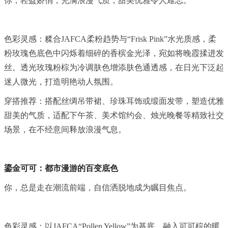
你，轻盈娇俏，充满浪漫气质，甜美优雅令人难忘。
色彩灵感：糅合JAFCA柔粉趋势与“Frisk Pink”水光质感，柔
粉玫瑰色底色中闪烁着细碎的香槟金光泽，宛如将晚霞揉进发
丝。透光玫瑰粉棕为冷调肤色增添肤色通透感，在日光下泛起
迷人微光，打造明艳动人氛围。
穿搭推荐：搭配丝绸吊带裙、珍珠耳饰或缎面发带，塑造优雅
甜美的气质，适配下午茶、美术馆约会、烛光晚餐等精致社交
场景，在不经意间释放浪漫气息。
鎏金可可：都市漫游的百变底色
你，总是走在潮流前端，自信洒脱地成为瞩目焦点。
色彩灵感：以JAFCA“Pollen Yellow”为基底，融入可可棕的暖