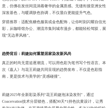
意，仿佛在发丝间流淌着奢华的金属质感。无缝衔接亚洲女性
深发基色，与暖调肤色协调，不仅显白更能提升气色。
穿搭推荐：适配焦糖色服装或金色配饰，让你时刻闪耀自信光
彩，从咖啡馆办公、潮流市集到城市漫步，都能轻松驾驭，展
现“无边界风格”。
趋势背后：莉婕如何重塑居家染发新风尚
真正的时尚无需追逐潮流，可以用色彩为笔书写个性语言。本
次《嘉人》与花王莉婕共同呈现的趋势发布，不仅是色彩指
南，更是技术与美学的“灵感碰撞”。
莉婕2025年全新彩染系列“花王莉婕泡沫染发剂”，通过
Coacervation技术分层锁色，搭配90天*1持色抗黄设计，让秀