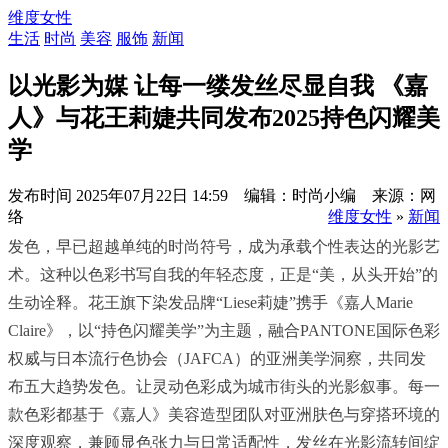
维度女性
生活
时尚
美容
服饰
新闻
以光影为媒 让每一缕发丝尽显自我 《嘉
人》与花王莉婕共同发布2025持色闪耀美
学
发布时间
2025年07月22日 14:59 编辑：时尚小编 来源：网
络
维度女性
»
新闻
发色，早已超越单纯的时尚符号，成为承载个性表达的光影艺
术。这种以色彩书写自我的年轻态度，正是“美，从头开始”的
生动诠释。花王旗下染发品牌“Liese莉婕”携手《嘉人Marie
Claire》，以“持色闪耀美学”为主题，融合PANTONE国际色彩
权威与日本流行色协会（JAFCA）的亚洲美学洞察，共同发
布五大趋势发色。让灵动色彩成为城市街头的光影叙事。每一
款色彩都基于《嘉人》美容造型团队对亚洲肤色与穿搭环境的
深度观察，兼顾显色张力与日常适配性，发丝在光影流转间绽