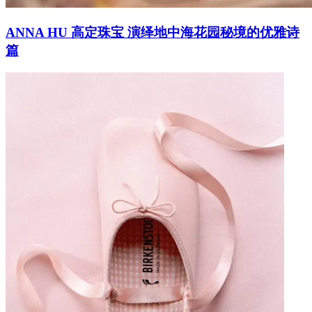
ANNA HU 高定珠宝 演绎地中海花园秘境的优雅诗
篇