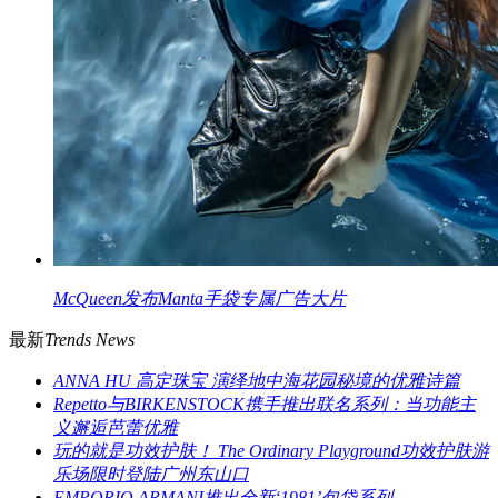
McQueen发布Manta手袋专属广告大片
最新
Trends News
ANNA HU 高定珠宝 演绎地中海花园秘境的优雅诗篇
Repetto与BIRKENSTOCK携手推出联名系列：当功能主
义邂逅芭蕾优雅
玩的就是功效护肤！ The Ordinary Playground功效护肤游
乐场限时登陆广州东山口
EMPORIO ARMANI推出全新‘1981’包袋系列