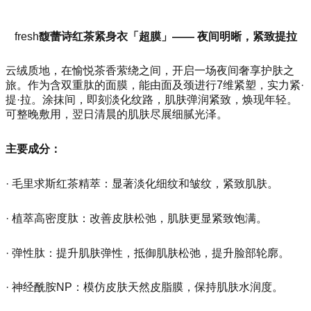
fresh
馥蕾诗红茶紧身衣「超膜」—— 夜间明晰，紧致提拉
云绒质地，在愉悦茶香萦绕之间，开启一场夜间奢享护肤之
旅。作为含双重肽的面膜，能由面及颈进行7维紧塑，实力紧·
提·拉。涂抹间，即刻淡化纹路，肌肤弹润紧致，焕现年轻。
可整晚敷用，翌日清晨的肌肤尽展细腻光泽。
主要成分：
· 毛里求斯红茶精萃：显著淡化细纹和皱纹，紧致肌肤。
· 植萃高密度肽：改善皮肤松弛，肌肤更显紧致饱满。
· 弹性肽：提升肌肤弹性，抵御肌肤松弛，提升脸部轮廓。
· 神经酰胺NP：模仿皮肤天然皮脂膜，保持肌肤水润度。