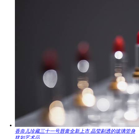
香奈儿珍藏三十一号唇膏全新上市 晶莹剔透的玻璃管身
犹如艺术品