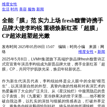
维度女性
生活
时尚
美容
服饰
新闻
全能「膜」范 实力上场 fresh馥蕾诗携手
品牌大使李昀锐 重磅焕新红茶「超膜」
CP超浓超塑超光嫩
发布时间
2025年05月09日 15:07 编辑：时尚小编 来源：网
络
维度女性
»
新闻
2025年5月8日，LVMH集团旗下高端护肤品牌fresh馥蕾诗正
式官宣青年演员李昀锐成为新晋品牌大使，携手全新红茶「超
膜」CP，共同守护肌肤光采，焕启年轻新状态。
作为新生代演员代表，李昀锐始终是众人眼中的全能“模范
生”，以其清新自然的外型、真挚内敛的性格和对表演艺术的
热爱赢得了大众的广泛关注。从《星汉灿烂》中腹黑隐忍的贵
公子袁慎，到《九重紫》里冷静果决的世子宋墨……他不断突
破自我边界，以扎实的演技与细腻的情感表达，打破外界定
义，将角色内核诠释得恰到好处。镜头外的他低调纯粹，坚持