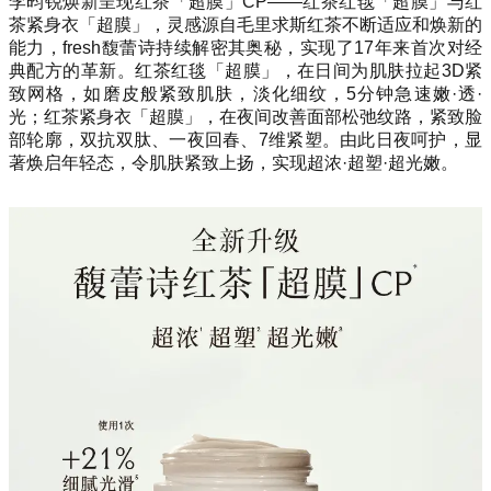
李昀锐焕新呈现红茶「超膜」CP——红茶红毯「超膜」与红
茶紧身衣「超膜」，灵感源自毛里求斯红茶不断适应和焕新的
能力，fresh馥蕾诗持续解密其奥秘，实现了17年来首次对经
典配方的革新。红茶红毯「超膜」，在日间为肌肤拉起3D紧
致网格，如磨皮般紧致肌肤，淡化细纹，5分钟急速嫩·透·
光；红茶紧身衣「超膜」，在夜间改善面部松弛纹路，紧致脸
部轮廓，双抗双肽、一夜回春、7维紧塑。由此日夜呵护，显
著焕启年轻态，令肌肤紧致上扬，实现超浓·超塑·超光嫩。