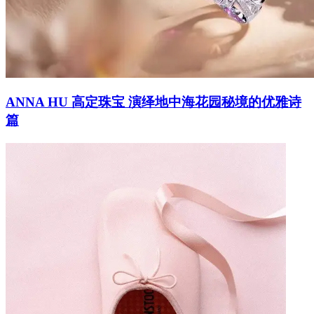
ANNA HU 高定珠宝 演绎地中海花园秘境的优雅诗
篇