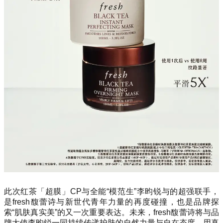
此次红茶「超膜」CP与全能“模范生”李昀锐与的超强联手，
是fresh馥蕾诗与新世代青年力量的再度碰撞，也是品牌探
索“肌肤真实美”的又一次重要表达。未来，fresh馥蕾诗将与品
牌大使李昀锐一同持续传递护肤的自然力量与自在态度，用真