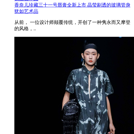
香奈儿珍藏三十一号唇膏全新上市 晶莹剔透的玻璃管身
犹如艺术品
从前， 一位设计师颠覆传统，开创了一种隽永而又摩登
的风格，..