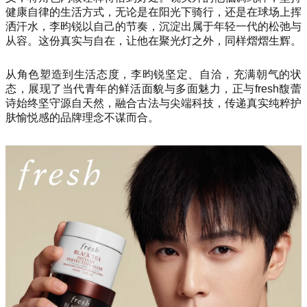
健康自律的生活方式，无论是在阳光下骑行，还是在球场上挥
洒汗水，李昀锐以自己的节奏，沉淀出属于年轻一代的松弛与
从容。这份真实与自在，让他在聚光灯之外，同样熠熠生辉。
从角色塑造到生活态度，李昀锐坚定、自洽，充满朝气的状
态，展现了当代青年的鲜活面貌与多面魅力，正与fresh馥蕾
诗始终坚守源自天然，融合古法与尖端科技，传递真实纯粹护
肤愉悦感的品牌理念不谋而合。