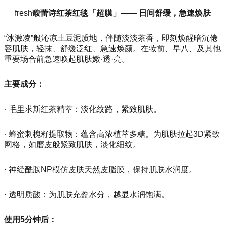
fresh
馥蕾诗红茶红毯「超膜」—— 日间舒缓，急速焕肤
“冰激凌”般沁凉土豆泥质地，伴随淡淡茶香，即刻焕醒暗沉倦
容肌肤，轻抹、舒缓泛红、急速焕颜。在妆前、早八、及其他
重要场合前急速唤起肌肤嫩·透·亮。
主要成分：
· 毛里求斯红茶精萃：淡化纹路，紧致肌肤。
· 蜂蜜刺槐籽提取物：蕴含高浓植萃多糖。为肌肤拉起3D紧致
网格，如磨皮般紧致肌肤，淡化细纹。
· 神经酰胺NP模仿皮肤天然皮脂膜，保持肌肤水润度。
· 透明质酸：为肌肤充盈水分，越显水润饱满。
使用5分钟后：