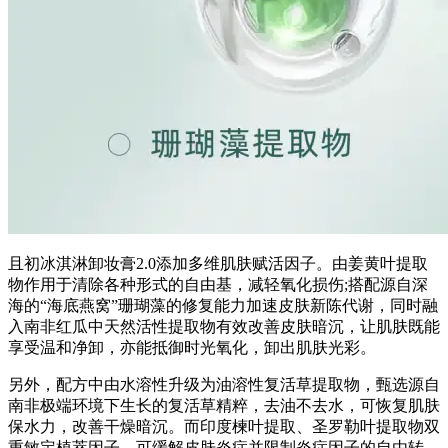
且初冰淇淋卸妆膏2.0添加多维肌肤赋活因子。由姜黄叶提取
物作用于清除各种形式的自由基，减轻氧化损伤;搭配源自深
海的“海底燕窝”珊瑚藻的修复能力加速皮肤新陈代谢，同时融
入南非红瓜中天然活性提取物有效改善皮肤暗沉，让肌肤既能
享受温和净卸，亦能抵御时光氧化，卸出肌肤光彩。
另外，配方中由水溶性升级为油溶性复活草提取物，甄选源自
南非极端环境下生长的复活草精粹，去油不去水，可恢复肌肤
保水力，改善干燥暗沉。而印度楝叶提取、圣罗勒叶提取物双
重敏定植萃因子，可缓解皮肤炎症并限制炎症因子的自由转