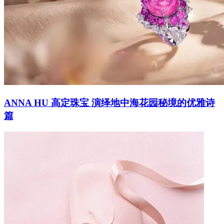
ANNA HU 高定珠宝 演绎地中海花园秘境的优雅诗
篇