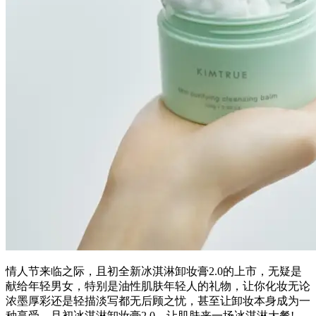
情人节来临之际，且初全新冰淇淋卸妆膏2.0的上市，无疑是
献给年轻男女，特别是油性肌肤年轻人的礼物，让你化妆无论
浓墨厚彩还是轻描淡写都无后顾之忧，甚至让卸妆本身成为一
种享受。且初冰淇淋卸妆膏2.0，让肌肤来一场冰淇淋大餐!