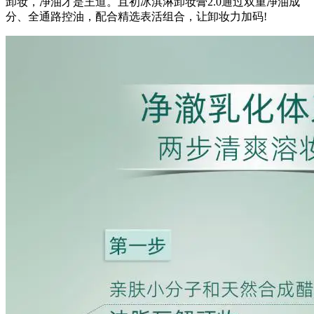
卸妆，净油才是王道。且初冰淇淋卸妆膏2.0通过双重净油成
分、全通路控油，配合精选表活组合，让卸妆力加码!