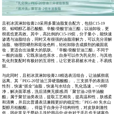
且初冰淇淋卸妆膏2.0采用多重油脂复合配方，包括C15-19
烷、鲸蜡醇乙基己酸酯、辛酸/癸酸甘油三酯，以油卸妆，更
彻底也更高效。其中，高比例的C15-19烷，分子量小，能快速
渗透与油脂结合，同时又有很强的油脂溶解力，可以充分溶解
油脂、物理防晒剂和彩妆色料，轻松卸除含成膜剂的顽固底
妆，更适合出油量大的肌肤。「辛酸/癸酸甘油三酯」不同于
一般的油脂，它既亲油也亲水，自身可以作为乳化剂，与其他
乳化剂复配时有极好的互溶性，让它更容易被水冲走，不易残
留。
与此同时，且初冰淇淋卸妆膏2.0精选表活组合，让油腻彻底
远离。其「PEG-20甘油三异硬脂酸酯」，三支抓手的表面活
性剂，快速“抓全”油脂，快速与水结合，乳化迅速，一冲即
净，解决面罩感，洗后清爽无膜感;而「聚甘油-2倍半油酸
酯」属于聚甘油类表活，提取工艺精良，提高温和性，肤感柔
和清爽，并且比普通表活兼顾更好的稳定性;「PEG-80 失水山
梨醇月桂酸酯」，得益于自身分子结构特性，对皮肤刺激性
低，因此常见于婴幼儿洗护用品中;此外对于毛孔也无堵塞负