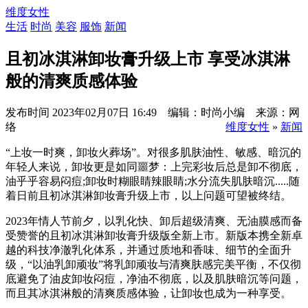
维度女性
生活
时尚
美容
服饰
新闻
且初冰淇淋卸妆膏升级上市 享受冰淇淋
般的清爽质感体验
发布时间
2023年02月07日 16:49 编辑：时尚小编 来源：网
络
维度女性
»
新闻
“上妆一时爽，卸妆火葬场”。对很多肌肤油性、敏感、暗沉的
年轻人来说，卸妆更是如同噩梦：上完彩妆后总是卸不彻底，
油乎乎容易闷痘;卸妆时糊眼睛辣眼睛;水分流失肌肤暗沉.....随
着日前且初冰淇淋卸妆膏升级上市，以上问题可望被终结。
2023年情人节前夕，以乳化快、卸后超级清爽、无油膜感而备
受赞誉的且初冰淇淋卸妆膏升级版全新上市。新版本携全新卓
越的科技净澈乳化体系，并通过质地和香味、细节的全面升
级，“以油乳卸顽妆”将乳卸顽妆与清爽肤感完美平衡，不仅彻
底避免了油皮卸妆闷痘，净油不彻底，以及肌肤暗沉等问题，
而且其冰淇淋般的清爽质感体验，让卸妆也成为一种享受。